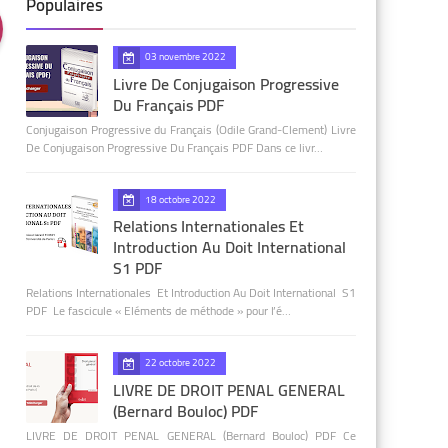
Populaires
03 novembre 2022
Livre De Conjugaison Progressive
Du Français PDF
Conjugaison Progressive du Français (Odile Grand-Clement) Livre
De Conjugaison Progressive Du Français PDF Dans ce livr…
18 octobre 2022
Relations Internationales Et
Introduction Au Doit International
S1 PDF
Relations Internationales Et Introduction Au Doit International S1
PDF Le fascicule « Eléments de méthode » pour l’é…
22 octobre 2022
LIVRE DE DROIT PENAL GENERAL
(Bernard Bouloc) PDF
LIVRE DE DROIT PENAL GENERAL (Bernard Bouloc) PDF Ce