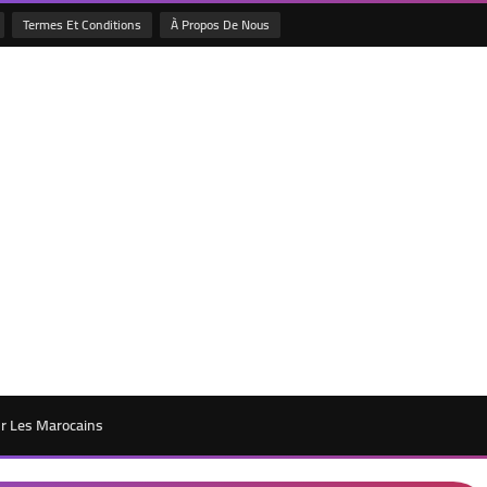
Termes Et Conditions
À Propos De Nous
ur Les Marocains