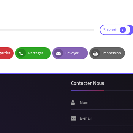
Suivant
garder
Partager
Envoyer
Impression
t
Whatsapp
Email
Print
Contacter Nous
Nom
E-mail