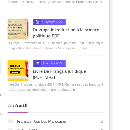
résumé est l'œuvre exclusive de mon hôte le Professeur Gaston
…
10 octobre 2022
Ouvrage Introduction à la science
politique PDF
Ouvrage Introduction à la science politique PDF (Dominique
Chagnollaud de Sabouret) Après qu’un chapitre introductif…
30 octobre 2022
Livre De Français juridique
(PDF+MP3)
livre De Français juridique (PDF+MP3) Ce livre est très important
et s'adresse aux étudiants en droit de toutes le…
a
,
التسميات
n
Français Pour Les Marocains
2