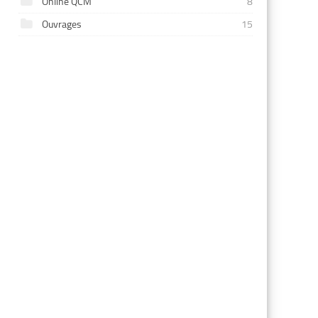
Online QCM
8
Ouvrages
15