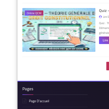
Quiz 
Online QCM
Lire 
Quiz : T
Démarre
général
Lire
Pages
Page D'accueil