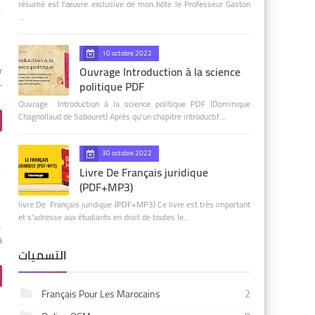
résumé est l'œuvre exclusive de mon hôte le Professeur Gaston
…
10 octobre 2022
Ouvrage Introduction à la science
r
politique PDF
-
Ouvrage Introduction à la science politique PDF (Dominique
Chagnollaud de Sabouret) Après qu’un chapitre introductif…
30 octobre 2022
Livre De Français juridique
(PDF+MP3)
livre De Français juridique (PDF+MP3) Ce livre est très important
et s'adresse aux étudiants en droit de toutes le…
.
à
التسميات
Français Pour Les Marocains
2