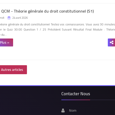
- QCM - Théorie générale du droit constitutionnel (S1)
Droit
24 avril 2026
héorie générale du droit constitutionnel Testez vos connaissances. Vous avez 30 minutes
r le Quiz 30:00 Question 1 / 25 Précédent Suivant Résultat Final Module : Théori
e du…
 Plus »
Autres articles
Contacter Nous
Nom