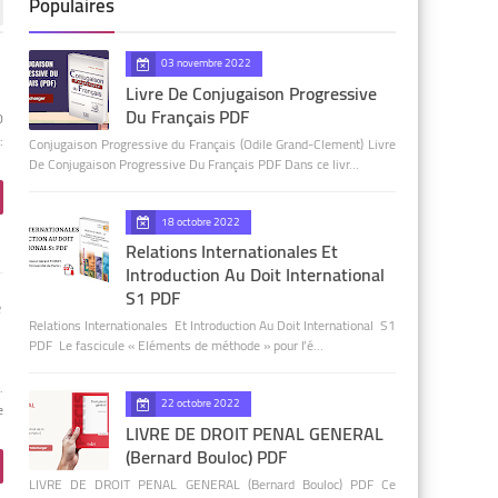
Populaires
03 novembre 2022
Livre De Conjugaison Progressive
Du Français PDF
0
:
Conjugaison Progressive du Français (Odile Grand-Clement) Livre
De Conjugaison Progressive Du Français PDF Dans ce livr…
18 octobre 2022
Relations Internationales Et
Introduction Au Doit International
S1 PDF
e
Relations Internationales Et Introduction Au Doit International S1
PDF Le fascicule « Eléments de méthode » pour l’é…
.
22 octobre 2022
e
LIVRE DE DROIT PENAL GENERAL
(Bernard Bouloc) PDF
LIVRE DE DROIT PENAL GENERAL (Bernard Bouloc) PDF Ce