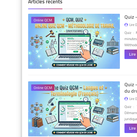
Articles récents
Quiz 
Online QCM
Lire 
Quiz : 
minutes
Méthodo
Lire
Quiz 
Online QCM
du dro
Lire 
Quiz : 
Démarre
juridiqu
Lire