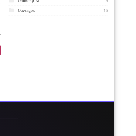
Online QCM
8
Ouvrages
15
.
e