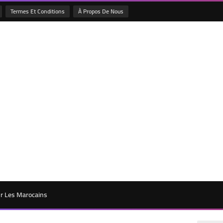
Termes Et Conditions
À Propos De Nous
ur Les Marocains