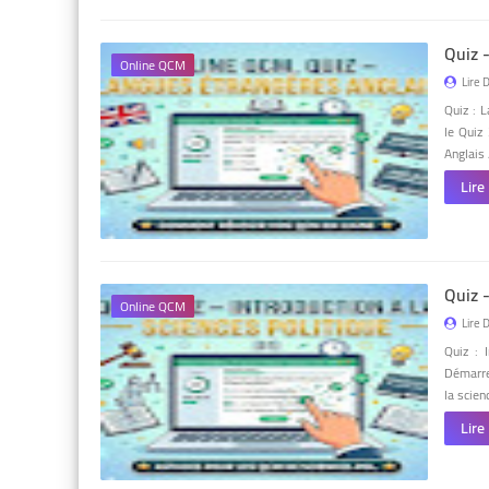
Quiz 
Online QCM
Lire 
Quiz : 
le Quiz
Anglais
Lire
Quiz -
Online QCM
Lire 
Quiz : 
Démarre
la scie
Lire