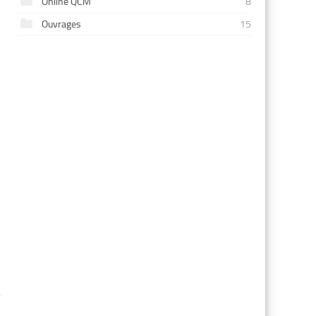
Online QCM
8
Ouvrages
15