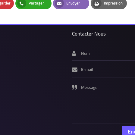
garder
Partager
Envoyer
Impression
t
Whatsapp
Email
Print
Contacter Nous
Nom
E-mail
Message