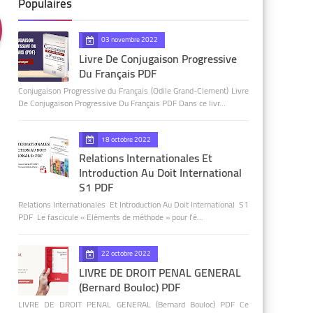
Populaires
03 novembre 2022
Livre De Conjugaison Progressive
Du Français PDF
Conjugaison Progressive du Français (Odile Grand-Clement) Livre
De Conjugaison Progressive Du Français PDF Dans ce livr…
18 octobre 2022
Relations Internationales Et
Introduction Au Doit International
S1 PDF
Relations Internationales Et Introduction Au Doit International S1
PDF Le fascicule « Eléments de méthode » pour l’é…
22 octobre 2022
LIVRE DE DROIT PENAL GENERAL
(Bernard Bouloc) PDF
LIVRE DE DROIT PENAL GENERAL (Bernard Bouloc) PDF Ce