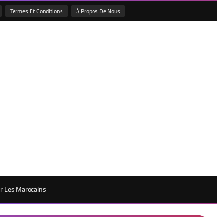
Termes Et Conditions
À Propos De Nous
ur Les Marocains