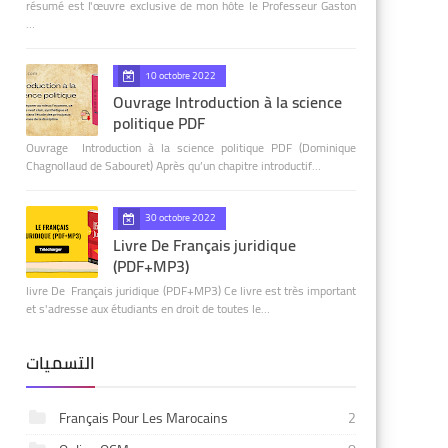
résumé est l'œuvre exclusive de mon hôte le Professeur Gaston
…
10 octobre 2022
Ouvrage Introduction à la science
politique PDF
Ouvrage Introduction à la science politique PDF (Dominique
Chagnollaud de Sabouret) Après qu’un chapitre introductif…
30 octobre 2022
Livre De Français juridique
(PDF+MP3)
livre De Français juridique (PDF+MP3) Ce livre est très important
et s'adresse aux étudiants en droit de toutes le…
التسميات
Français Pour Les Marocains
2