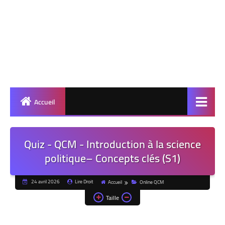
Accueil
Quiz - QCM - Introduction à la science
politique– Concepts clés (S1)
24 avril 2026
Lire Droit
Accueil
Online QCM
Taille