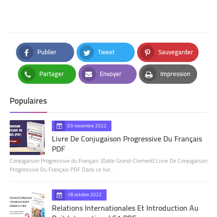
Publier
Tweet
Sauvegarder
Facebook
Twitter
Pinterest
Partager
Envoyer
Impression
Whatsapp
Email
Print
Populaires
03 novembre 2022
Livre De Conjugaison Progressive Du Français
PDF
Conjugaison Progressive du Français (Odile Grand-Clement) Livre De Conjugaison
Progressive Du Français PDF Dans ce livr…
18 octobre 2022
Relations Internationales Et Introduction Au