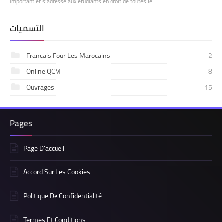
important et s'adresse aux étudiants en droit de toutes le…
التسميات
Français Pour Les Marocains
2
Online QCM
8
Ouvrages
15
Pages
Page D'accueil
Accord Sur Les Cookies
Politique De Confidentialité
Termes Et Conditions