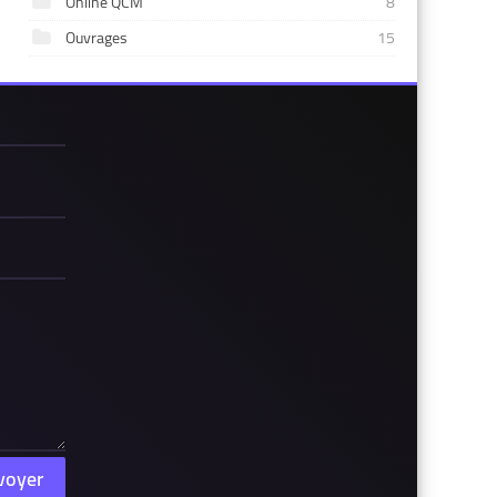
Online QCM
8
Ouvrages
15