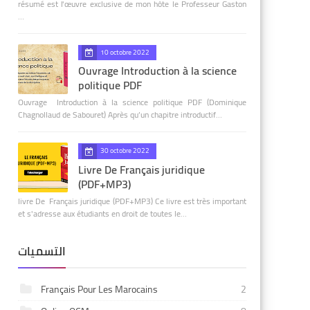
résumé est l'œuvre exclusive de mon hôte le Professeur Gaston
…
10 octobre 2022
Ouvrage Introduction à la science
politique PDF
Ouvrage Introduction à la science politique PDF (Dominique
Chagnollaud de Sabouret) Après qu’un chapitre introductif…
30 octobre 2022
Livre De Français juridique
(PDF+MP3)
livre De Français juridique (PDF+MP3) Ce livre est très important
et s'adresse aux étudiants en droit de toutes le…
التسميات
Français Pour Les Marocains
2