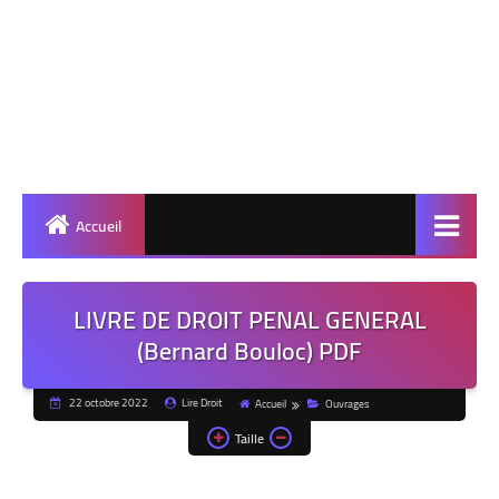
Accueil
LIVRE DE DROIT PENAL GENERAL
(Bernard Bouloc) PDF
22 octobre 2022
Lire Droit
Accueil
Ouvrages
Taille