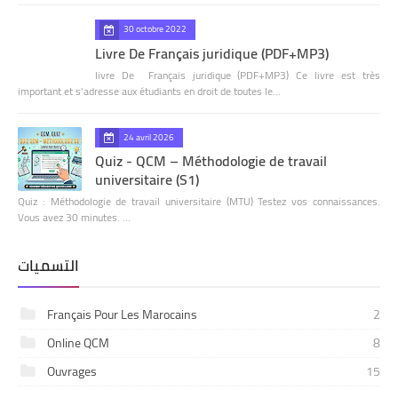
30 octobre 2022
Livre De Français juridique (PDF+MP3)
livre De Français juridique (PDF+MP3) Ce livre est très
important et s'adresse aux étudiants en droit de toutes le…
24 avril 2026
Quiz - QCM – Méthodologie de travail
universitaire (S1)
Quiz : Méthodologie de travail universitaire (MTU) Testez vos connaissances.
Vous avez 30 minutes. …
التسميات
Français Pour Les Marocains
2
Online QCM
8
Ouvrages
15